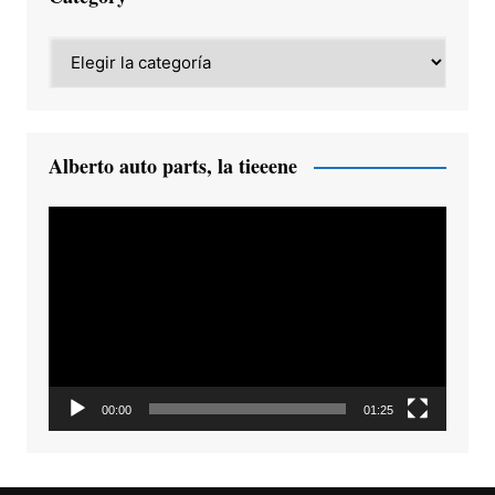
Category
Alberto auto parts, la tieeene
Reproductor
de
vídeo
00:00
01:25