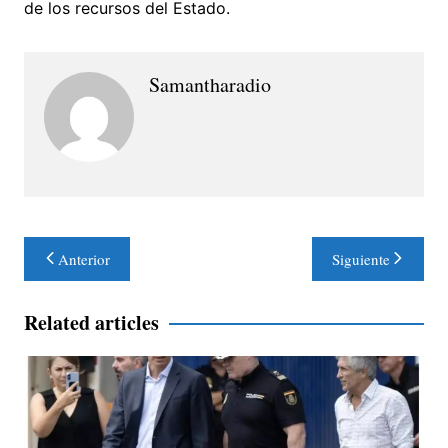
de los recursos del Estado.
Samantharadio
Navegación
Anterior
Siguiente
de
entradas
Related articles