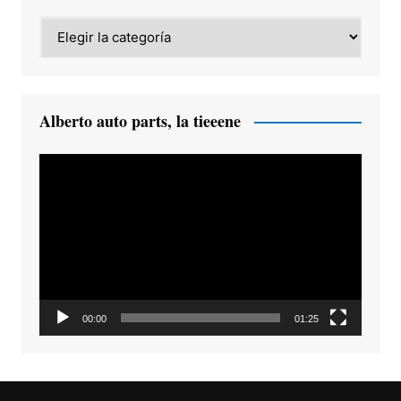
Category
Alberto auto parts, la tieeene
Reproductor
de
vídeo
00:00
01:25