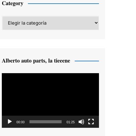
Category
Category
Alberto auto parts, la tieeene
Reproductor
de
vídeo
00:00
01:25