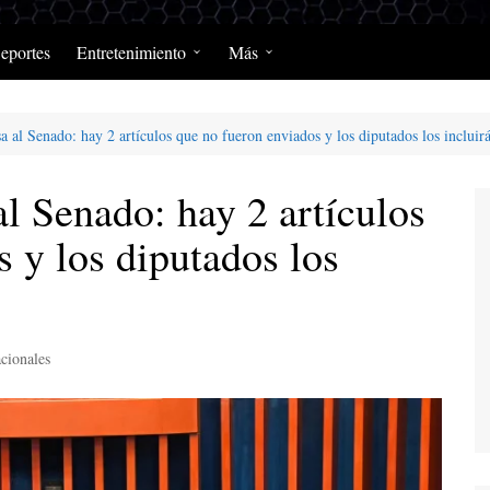
eportes
Entretenimiento
Más
Programación Diaria
Opinión
a al Senado: hay 2 artículos que no fueron enviados y los diputados los incluir
MerengClásicos
Podcast y Programas de
Salud y Enfermedad
l Senado: hay 2 artículos
 y los diputados los
cionales