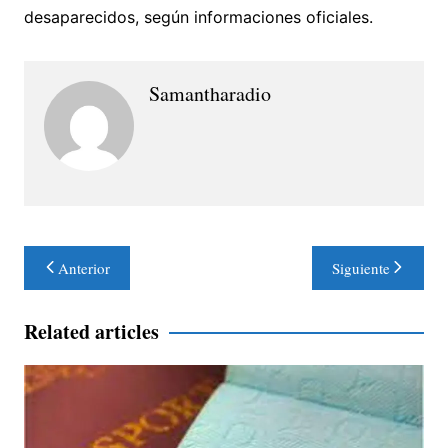
desaparecidos, según informaciones oficiales.
Samantharadio
Navegación
Anterior
Siguiente
de
entradas
Related articles