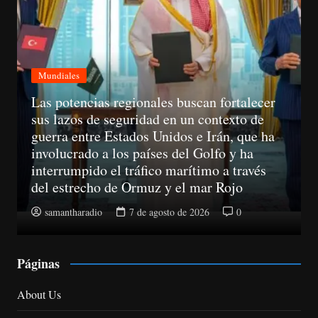
alecer
o de
Mundiales
que ha
ha
A partir del 11 de agosto, las empresas
avés
no podrán llamar a un consumidor sin 
obtenido su consentimiento previo
samantharadio
7 de agosto de 2026
0
Páginas
About Us