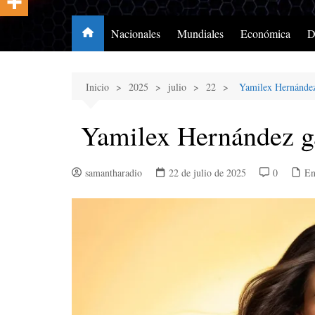
Nacionales
Mundiales
Económica
D
Inicio
2025
julio
22
Yamilex Hernández
Yamilex Hernández ga
samantharadio
22 de julio de 2025
0
En