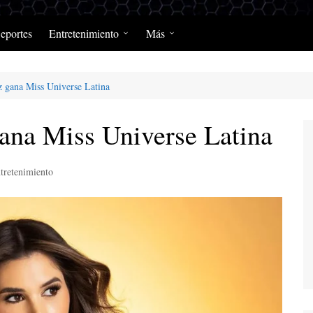
eportes
Entretenimiento
Más
Programación Diaria
Opinión
 gana Miss Universe Latina
MerengClásicos
Podcast y Programas de
Salud y Enfermedad
na Miss Universe Latina
tretenimiento