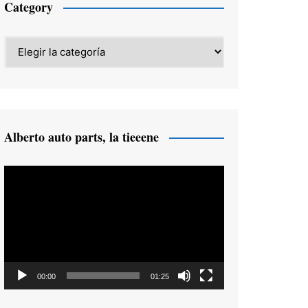
Category
Category
Alberto auto parts, la tieeene
Reproductor
de
vídeo
00:00
01:25