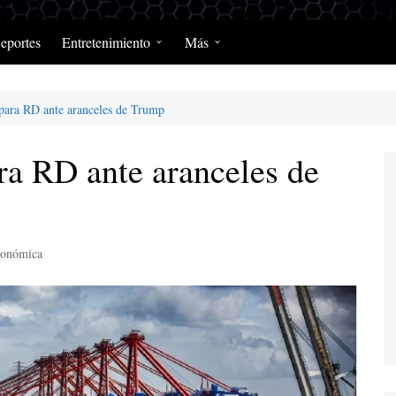
eportes
Entretenimiento
Más
Programación Diaria
Opinión
 para RD ante aranceles de Trump
MerengClásicos
Podcast y Programas de
Salud y Enfermedad
ra RD ante aranceles de
onómica