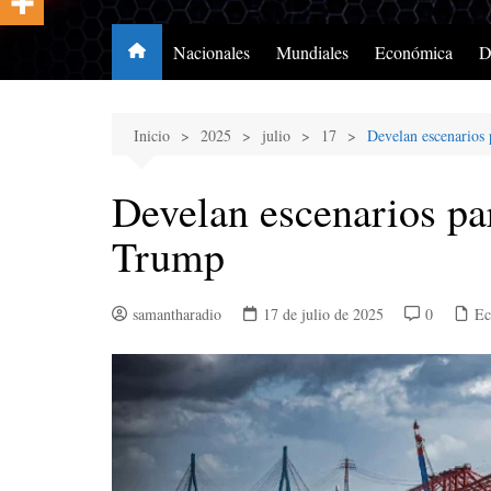
Nacionales
Mundiales
Económica
D
Inicio
2025
julio
17
Develan escenarios
Develan escenarios pa
Trump
samantharadio
17 de julio de 2025
0
Ec