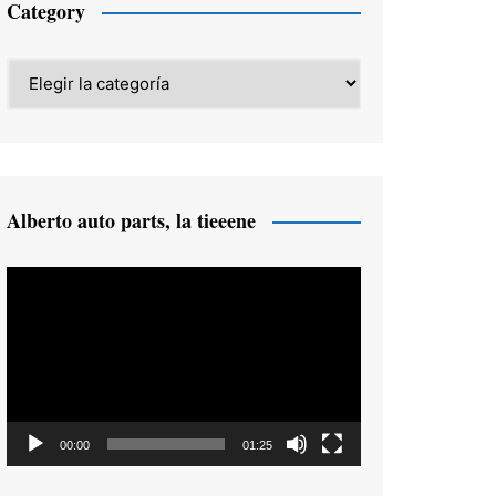
Category
Category
Alberto auto parts, la tieeene
Reproductor
de
vídeo
00:00
01:25