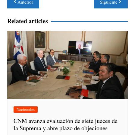
Anterior
Siguiente
de
entradas
Related articles
Nacionales
CNM avanza evaluación de siete jueces de
la Suprema y abre plazo de objeciones