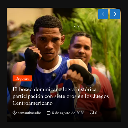
Nacionales
 dominicano logra histórica
ación con siete oros en los Juegos
CNM avanza
mericano
la Suprema
radio
8 de agosto de 2026
0
samantharad