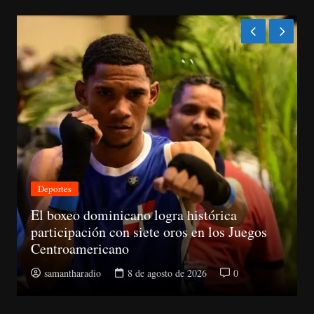
ortes
Nacion
boxeo dominicano logra histórica
ticipación con siete oros en los Juegos
CNM a
troamericano
la Su
mantharadio
8 de agosto de 2026
0
sama