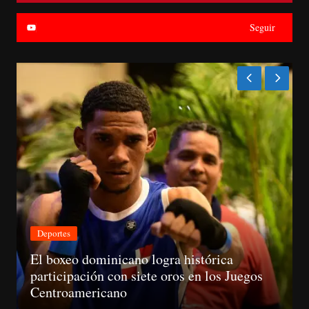
Seguir
Nacionales
ica
os Juegos
CNM avanza evaluación de siete ju
la Suprema y abre plazo de objecio