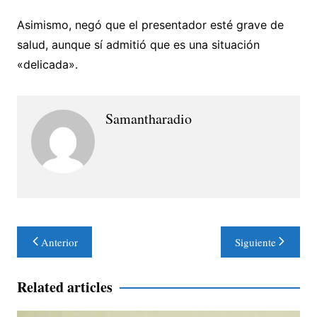
Asimismo, negó que el presentador esté grave de
salud, aunque sí admitió que es una situación
«delicada».
Samantharadio
Navegación
Anterior
Siguiente
de
entradas
Related articles