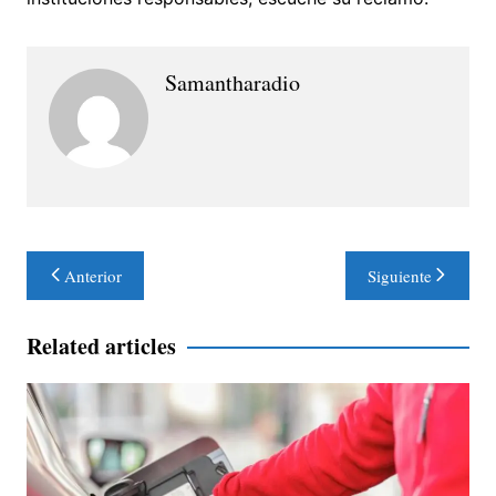
Samantharadio
Navegación
Anterior
Siguiente
de
entradas
Related articles