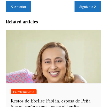
Navegación
Anterior
Siguiente
de
entradas
Related articles
Entretenimiento
Restos de Ebelise Fabián, esposa de Peña
Suazo, serán expuestos en el Jardín