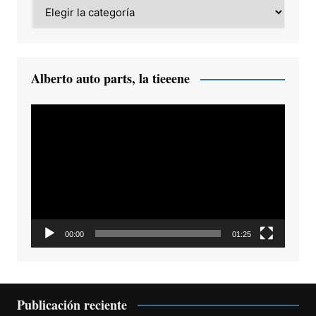
Category
Alberto auto parts, la tieeene
Reproductor
de
vídeo
00:00
01:25
Publicación reciente