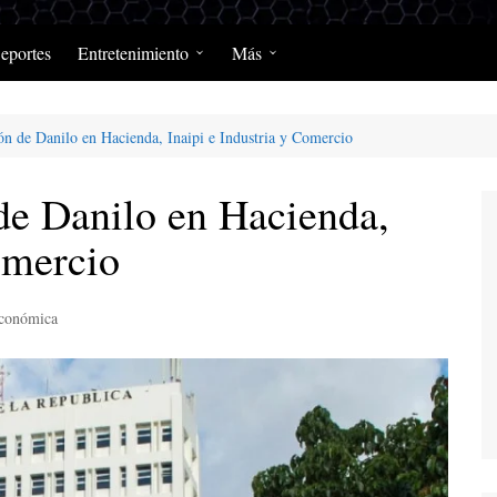
eportes
Entretenimiento
Más
Programación Diaria
Opinión
ión de Danilo en Hacienda, Inaipi e Industria y Comercio
MerengClásicos
Podcast y Programas de
Salud y Enfermedad
 de Danilo en Hacienda,
omercio
conómica