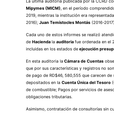
La última auditoria publicada por la CCRD c
Mipymes (MICM)
, en el período comprendido
2019, mientras la institución era representad
2016);
Juan Temístocles Montás
(2016-2017)
Cada uno de estos informes se realizó atendi
de
Hacienda
la
auditoria
fue ordenada en el 2
incluidas en los estados de
ejecución presup
En esta auditoria la
Cámara de Cuentas
obser
que por sus características y registros no so
de pago de RD$46, 580,555 que carecen de s
depositados en la
Cuenta Única del Tesoro
(
de combustible; Pagos por servicios de ases
obligaciones tributarias.
Asimismo, contratación de consultorías sin c