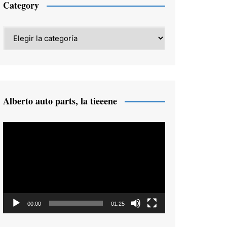
Category
Category
Alberto auto parts, la tieeene
Reproductor
de
vídeo
00:00
01:25