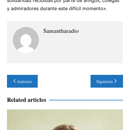
solidaridad recibidas por parte de amigos, colegas
y admiradores durante este difícil momento».
Samantharadio
Navegación
Anterior
Siguiente
de
entradas
Related articles