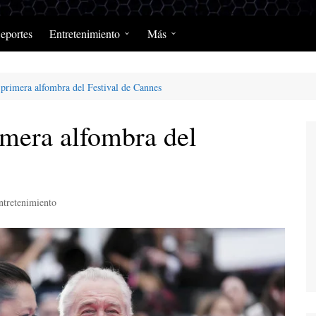
eportes
Entretenimiento
Más
Programación Diaria
Opinión
 primera alfombra del Festival de Cannes
MerengClásicos
Podcast y Programas de
Salud y Enfermedad
imera alfombra del
ntretenimiento