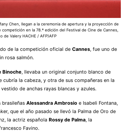
ffany Chen, llegan a la ceremonia de apertura y la proyección de
de competición en la 78.ª edición del Festival de Cine de Cannes,
oto de Valery HACHE / AFP)AFP
ado de la competición oficial de
Cannes
, fue uno de
in rosa salmón.
te Binoche
, llevaba un original conjunto blanco de
e cubría la cabeza, y otra de sus compañeras en la
un vestido de anchas rayas blancas y azules.
 brasileñas
Alessandra Ambrosio
e Isabeli Fontana,
er, que el año pasado se llevó la Palma de Oro de
inz, la actriz española
Rossy de Palma
, la
rfrancesco Favino.