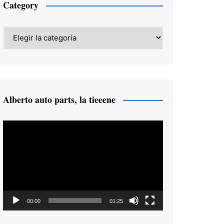
Category
Category
Alberto auto parts, la tieeene
Reproductor
de
vídeo
00:00
01:25