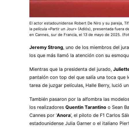
El actor estadounidense Robert De Niro y su pareja, Ti
la película «Partir un Jour» (Adiós), presentada fuera 
en Cannes, sur de Francia, el 13 de mayo de 2025. (F
Jeremy Strong
, uno de los miembros del jur
los que más llamó la atención con su esmoqu
Mientras que la presidenta del jurado,
Juliet
pantalón con top del que salía una toca que l
tarea de juzgar películas, Halle Berry, lució 
También pasaron por la alfombra las modelos
los realizadores
Quentin Tarantino
o Sean Bak
Cannes por ‘
Anora
‘, el piloto de F1 Carlos Sá
estadounidense Julia Garner o el italiano Pie