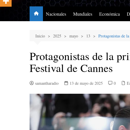
Nacionales
Mundiales
Económica
D
Inicio
2025
mayo
13
Protagonistas de la
Protagonistas de la pr
Festival de Cannes
samantharadio
13 de mayo de 2025
0
E