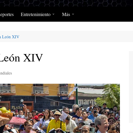
eportes
Entretenimiento
Más
Programación Diaria
Opinión
pa León XIV
MerengClásicos
Podcast y Programas de
Salud y Enfermedad
 León XIV
ndiales