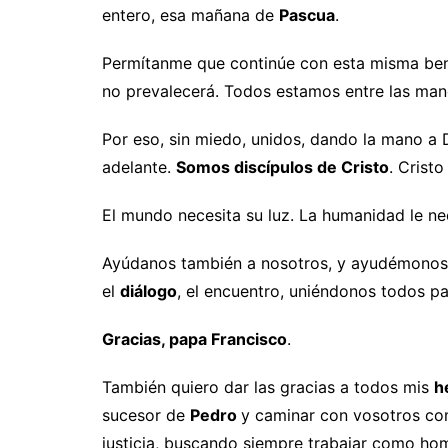
entero, esa mañana de
Pascua
.
Permítanme que continúe con esta misma bend
no prevalecerá. Todos estamos entre las man
Por eso, sin miedo, unidos, dando la mano a
adelante.
Somos discípulos de Cristo
. Crist
El mundo necesita su luz. La humanidad le n
Ayúdanos también a nosotros, y ayudémonos l
el
diálogo
, el encuentro, uniéndonos todos pa
Gracias, papa Francisco
.
También quiero dar las gracias a todos mis
h
sucesor de
Pedro
y caminar con vosotros com
justicia, buscando siempre trabajar como homb