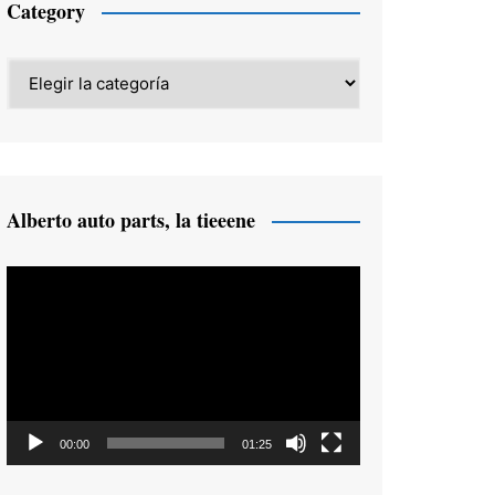
Category
Category
Alberto auto parts, la tieeene
Reproductor
de
vídeo
00:00
01:25