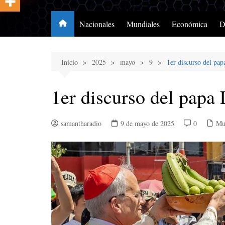
Nacionales
Mundiales
Económica
D
Inicio
2025
mayo
9
1er discurso del pa
1er discurso del papa
samantharadio
9 de mayo de 2025
0
Mu