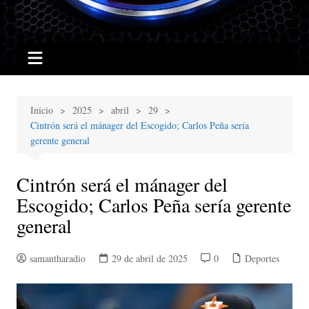
Inicio
2025
abril
29
Cintrón será el mánager del Escogido; Carlos Peña sería
gerente general
Cintrón será el mánager del
Escogido; Carlos Peña sería gerente
general
samantharadio
29 de abril de 2025
0
Deportes