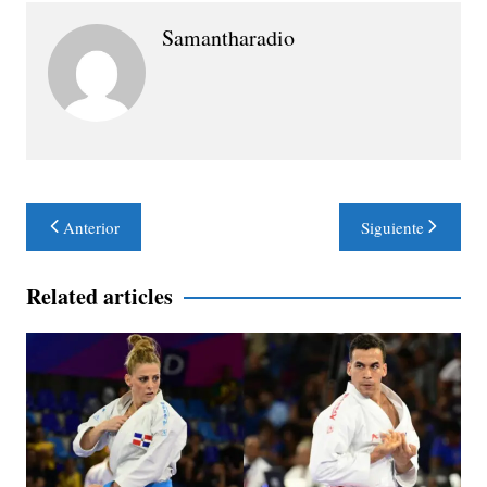
Samantharadio
Navegación
Anterior
Siguiente
de
entradas
Related articles