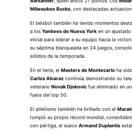
Alexander
, quien anotó 27 puntos. Los
India
Milwaukee Bucks
, con destacadas actuacio
El béisbol también ha tenido momentos dest
a los
Yankees de Nueva York
en un ajustado 
inicial para liderar a su equipo hacia la victo
su séptima blanqueada en 24 juegos, consol
sólidos de la temporada.
En el tenis, el
Masters de Montecarlo
ha sido
Carlos Alcaraz
continúa demostrando su talent
veterano
Novak Djokovic
fue eliminado en un
fuera del top 50.
El atletismo también ha brillado con el
Marat
rompió su propio récord mundial, consolidánd
con pértiga, el sueco
Armand Duplantis
esta