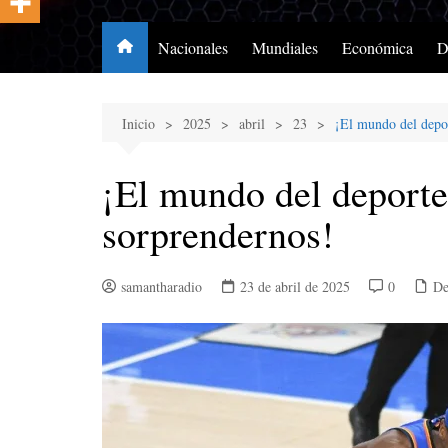
Nacionales
Mundiales
Económica
D
Inicio
2025
abril
23
¡El mundo del depor
¡El mundo del deporte
sorprendernos!
samantharadio
23 de abril de 2025
0
De