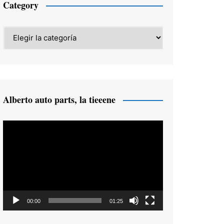
Category
Category
Alberto auto parts, la tieeene
Reproductor
de
vídeo
00:00
01:25