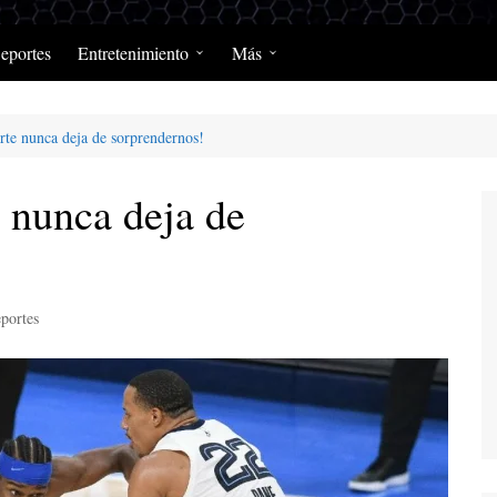
eportes
Entretenimiento
Más
Programación Diaria
Opinión
te nunca deja de sorprendernos!
MerengClásicos
Podcast y Programas de
Salud y Enfermedad
 nunca deja de
portes