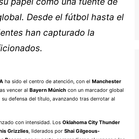
 su papel como una fuente de
lobal. Desde el fútbol hasta el
ientes han capturado la
ficionados.
FA
ha sido el centro de atención, con el
Manchester
ras vencer al
Bayern Múnich
con un marcador global
su defensa del título, avanzando tras derrotar al
zado con intensidad. Los
Oklahoma City Thunder
s Grizzlies
, liderados por
Shai Gilgeous-