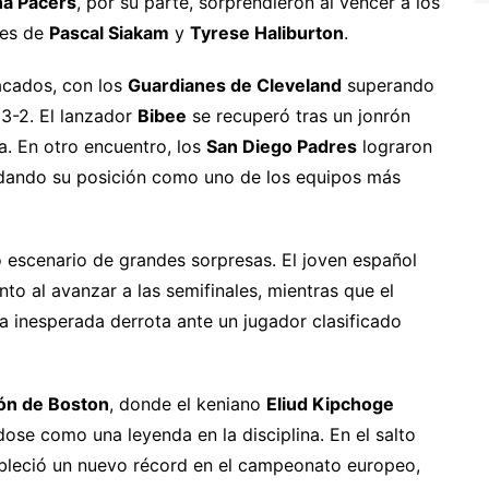
na Pacers
, por su parte, sorprendieron al vencer a los
nes de
Pascal Siakam
y
Tyrese Haliburton
.
acados, con los
Guardianes de Cleveland
superando
3-2. El lanzador
Bibee
se recuperó tras un jonrón
ria. En otro encuentro, los
San Diego Padres
lograron
idando su posición como uno de los equipos más
 escenario de grandes sorpresas. El joven español
o al avanzar a las semifinales, mientras que el
a inesperada derrota ante un jugador clasificado
ón de Boston
, donde el keniano
Eliud Kipchoge
ose como una leyenda en la disciplina. En el salto
bleció un nuevo récord en el campeonato europeo,