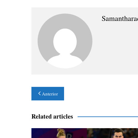
Samanthara
Navegación
Anterior
de
entradas
Related articles