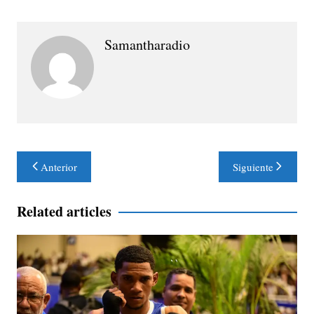
Samantharadio
Navegación
Anterior
Siguiente
de
entradas
Related articles