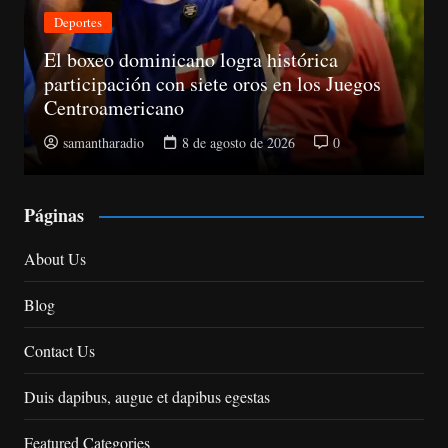
Nacionales
CNM avanza evaluación de siete jueces de
la Suprema y abre plazo de objeciones
samantharadio
8 de agosto de 2026
0
Páginas
About Us
Blog
Contact Us
Duis dapibus, augue et dapibus egestas
Featured Categories