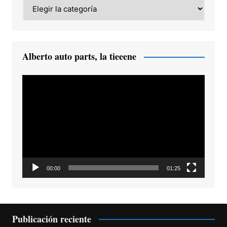
Category
Alberto auto parts, la tieeene
Reproductor
de
vídeo
00:00
01:25
Publicación reciente