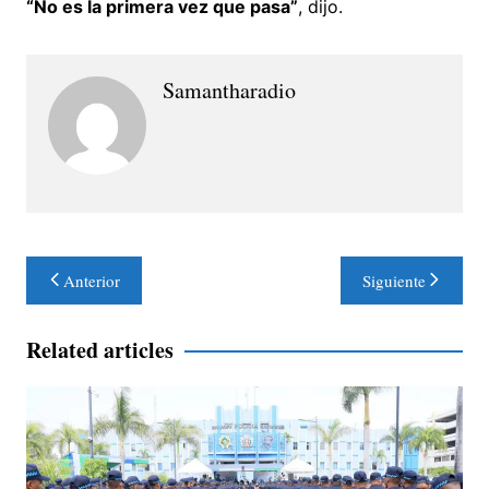
“No es la primera vez que pasa”
, dijo.
Samantharadio
Navegación
Anterior
Siguiente
de
entradas
Related articles