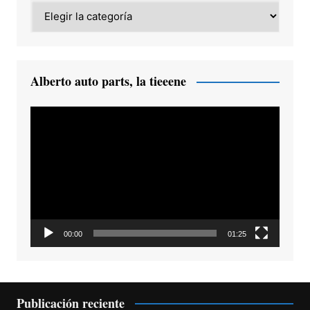
Category
Alberto auto parts, la tieeene
Reproductor
de
vídeo
00:00
01:25
Publicación reciente