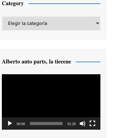
Category
Category
Alberto auto parts, la tieeene
Reproductor
de
vídeo
00:00
01:25