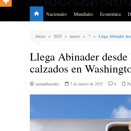
Nacionales
Mundiales
Económica
D
Inicio
2025
marzo
7
Llega Abinader des
Llega Abinader desde
calzados en Washingt
samantharadio
7 de marzo de 2025
0
Na