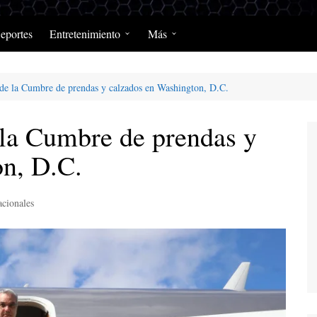
eportes
Entretenimiento
Más
Programación Diaria
Opinión
de la Cumbre de prendas y calzados en Washington, D.C.
MerengClásicos
Podcast y Programas de
Salud y Enfermedad
 la Cumbre de prendas y
on, D.C.
cionales