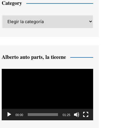
Category
Category
Alberto auto parts, la tieeene
Reproductor
de
vídeo
00:00
01:25