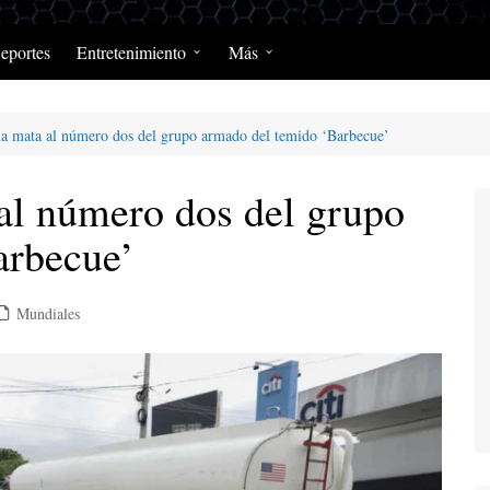
eportes
Entretenimiento
Más
Programación Diaria
Opinión
ana mata al número dos del grupo armado del temido ‘Barbecue’
MerengClásicos
Podcast y Programas de
Salud y Enfermedad
 al número dos del grupo
arbecue’
Mundiales