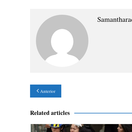
Samanthara
Navegación
Anterior
de
entradas
Related articles