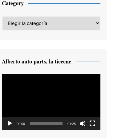
Category
Category
Alberto auto parts, la tieeene
Reproductor
de
vídeo
00:00
01:25