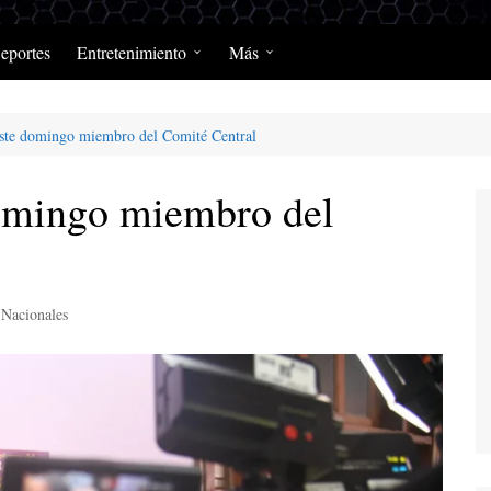
eportes
Entretenimiento
Más
Programación Diaria
Opinión
este domingo miembro del Comité Central
MerengClásicos
Podcast y Programas de
Salud y Enfermedad
domingo miembro del
Nacionales