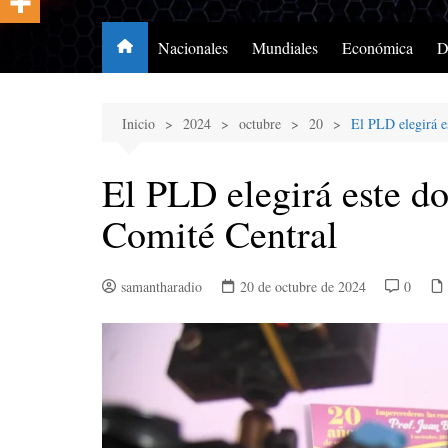
Nacionales
Mundiales
Económica
D
Inicio
2024
octubre
20
El PLD elegirá 
El PLD elegirá este 
Comité Central
samantharadio
20 de octubre de 2024
0