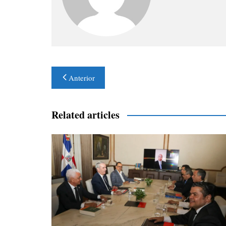
Navegación
Anterior
de
entradas
Related articles