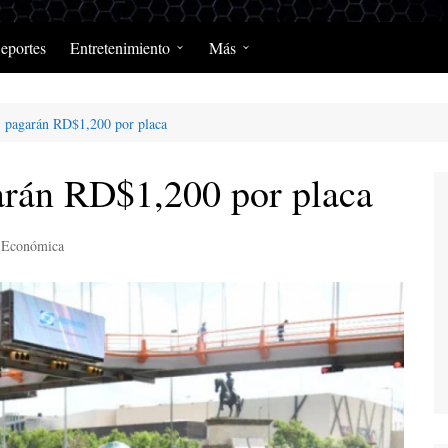
eportes
Entretenimiento
Más
Programación Diaria
Opinión
, pagarán RD$1,200 por placa
MerengClásicos
Podcast y Programas de
Salud y Enfermedad
arán RD$1,200 por placa
Económica