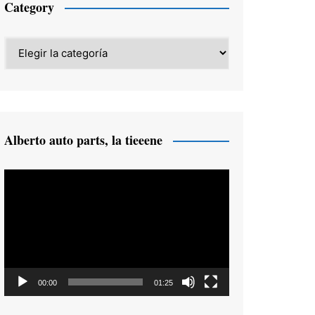
Category
Category
Alberto auto parts, la tieeene
Reproductor
de
vídeo
00:00
01:25