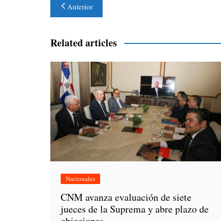
Navegación
Anterior
de
entradas
Related articles
Nacionales
CNM avanza evaluación de siete
jueces de la Suprema y abre plazo de
objeciones