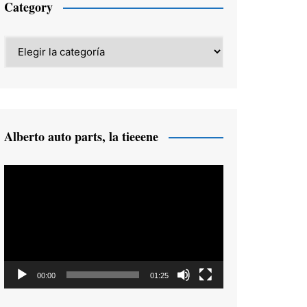
Category
Category
Alberto auto parts, la tieeene
Reproductor
de
vídeo
00:00
01:25