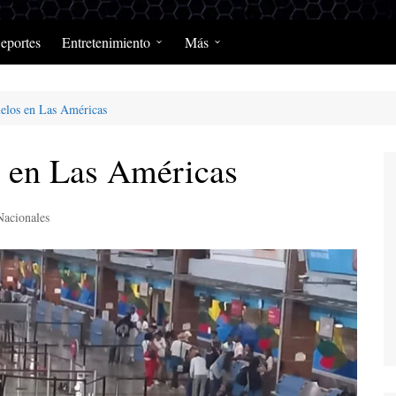
eportes
Entretenimiento
Más
Programación Diaria
Opinión
elos en Las Américas
MerengClásicos
Podcast y Programas de
Salud y Enfermedad
s en Las Américas
Nacionales