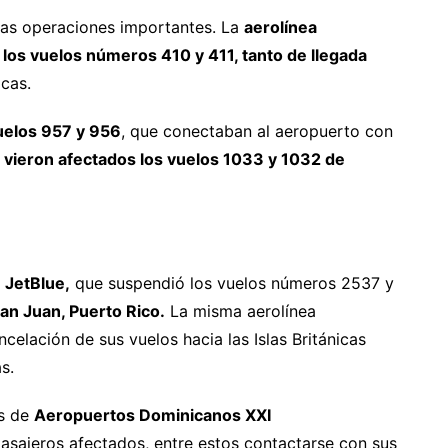
rias operaciones importantes. La
aerolínea
los vuelos números 410 y 411, tanto de llegada
icas.
vuelos 957 y 956
, que conectaban al aeropuerto con
vieron afectados los vuelos 1033 y 1032 de
e
JetBlue,
que suspendió los vuelos números 2537 y
an Juan, Puerto Rico.
La misma aerolínea
celación de sus vuelos hacia las Islas Británicas
s.
es de
Aeropuertos Dominicanos XXI
asajeros afectados, entre estos contactarse con sus