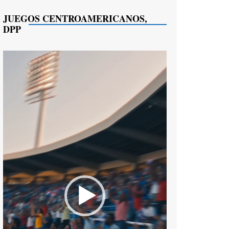
JUEGOS CENTROAMERICANOS,
DPP
Reproductor
de
vídeo