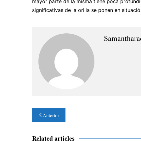
mayor parte de la misma tiene poca profundid
significativas de la orilla se ponen en situació
Samanthara
Navegación
Anterior
de
entradas
Related articles