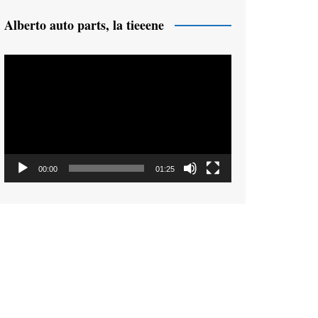
Alberto auto parts, la tieeene
Reproductor
de
vídeo
00:00
01:25