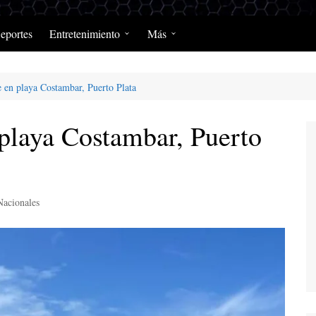
eportes
Entretenimiento
Más
Programación Diaria
Opinión
en playa Costambar, Puerto Plata
MerengClásicos
Podcast y Programas de
Salud y Enfermedad
playa Costambar, Puerto
Nacionales