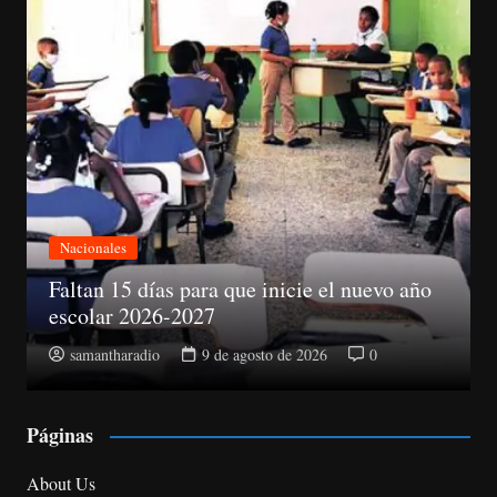
Nacionales
 el nuevo año
Abinader electo presidente del
6
0
samantharadio
9 de agosto de 2026
Páginas
About Us