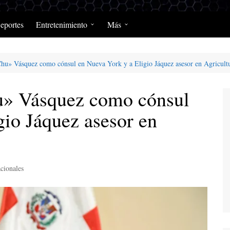
eportes
Entretenimiento
Más
Programación Diaria
Opinión
hu» Vásquez como cónsul en Nueva York y a Eligio Jáquez asesor en Agricult
MerengClásicos
Podcast y Programas de
Salud y Enfermedad
u» Vásquez como cónsul
gio Jáquez asesor en
cionales