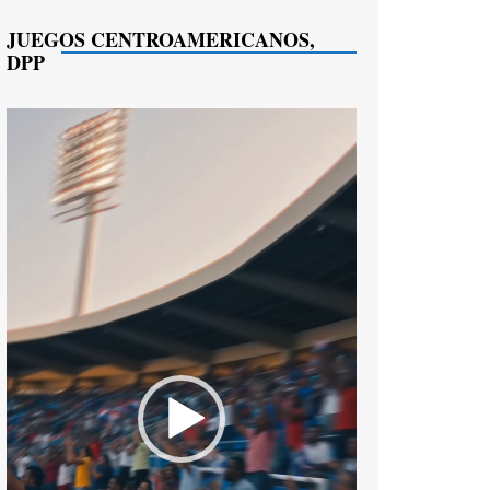
JUEGOS CENTROAMERICANOS,
DPP
Reproductor
de
vídeo