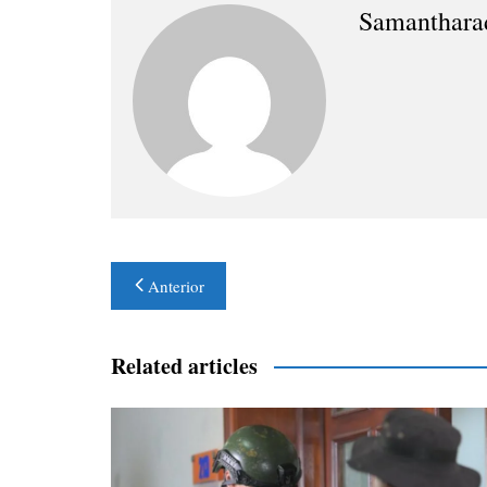
Samanthara
Navegación
Anterior
de
entradas
Related articles