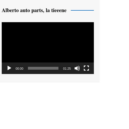
Alberto auto parts, la tieeene
Reproductor
de
vídeo
00:00
01:25