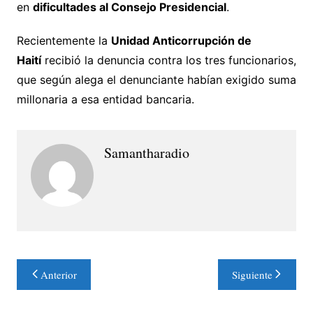
en
dificultades al Consejo Presidencial
.
Recientemente la
Unidad Anticorrupción de
Haití
recibió la denuncia contra los tres funcionarios,
que según alega el denunciante habían exigido suma
millonaria a esa entidad bancaria.
Samantharadio
Navegación
Anterior
Siguiente
de
entradas