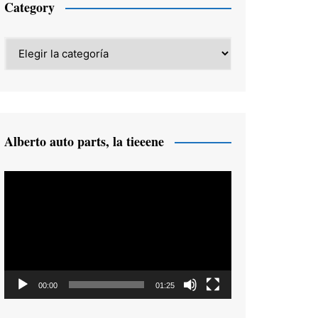
Category
Category
Alberto auto parts, la tieeene
Reproductor
de
vídeo
00:00
01:25