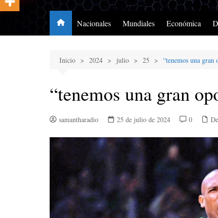
Nacionales
Mundiales
Económica
D
Inicio
2024
julio
25
“tenemos una gran o
“tenemos una gran opo
samantharadio
25 de julio de 2024
0
De