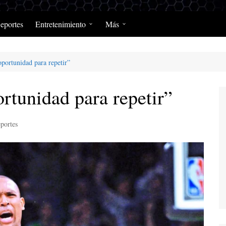
eportes
Entretenimiento
Más
Programación Diaria
Opinión
portunidad para repetir”
MerengClásicos
Podcast y Programas de
Salud y Enfermedad
rtunidad para repetir”
portes