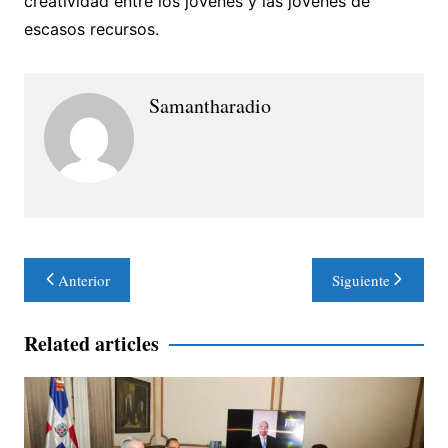
creatividad entre los jóvenes y las jóvenes de
escasos recursos.
Samantharadio
Navegación
Anterior
Siguiente
de
entradas
Related articles