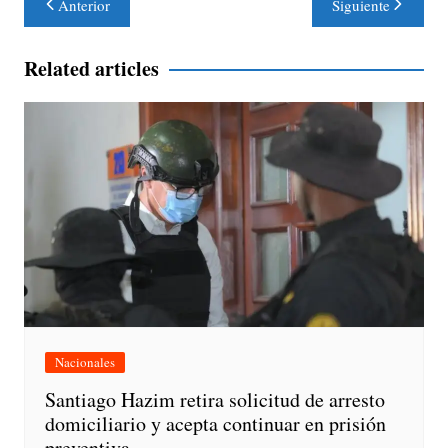
Anterior
Siguiente
de
entradas
Related articles
Nacionales
Santiago Hazim retira solicitud de arresto
domiciliario y acepta continuar en prisión
preventiva