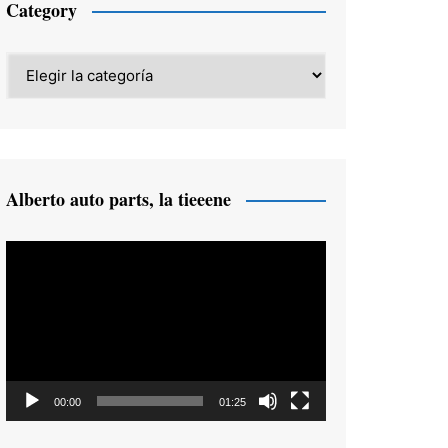
Category
Category
Alberto auto parts, la tieeene
Reproductor
de
vídeo
00:00
01:25