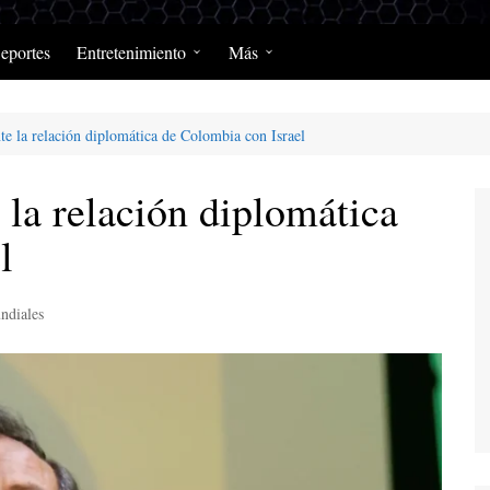
eportes
Entretenimiento
Más
Programación Diaria
Opinión
te la relación diplomática de Colombia con Israel
MerengClásicos
Podcast y Programas de
Salud y Enfermedad
 la relación diplomática
l
ndiales