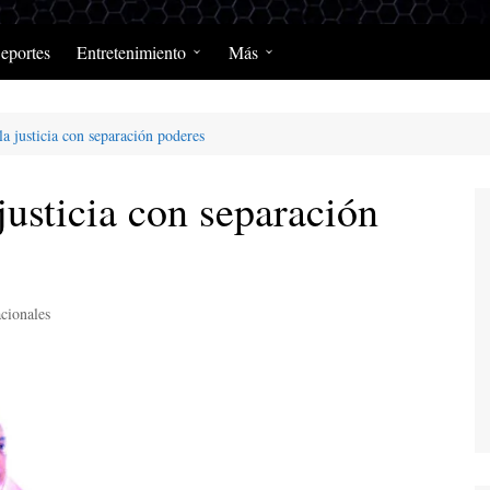
eportes
Entretenimiento
Más
Programación Diaria
Opinión
la justicia con separación poderes
MerengClásicos
Podcast y Programas de
Salud y Enfermedad
justicia con separación
cionales