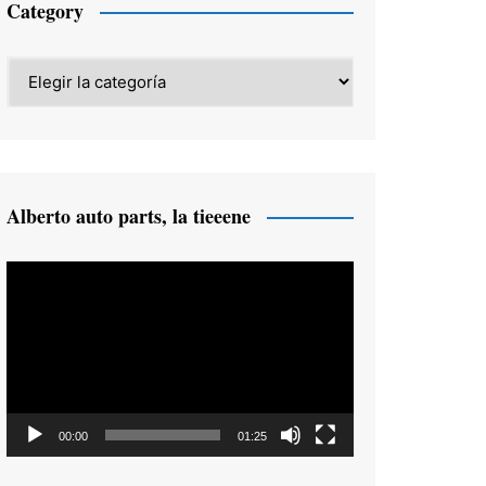
Category
Category
Alberto auto parts, la tieeene
Reproductor
de
vídeo
00:00
01:25