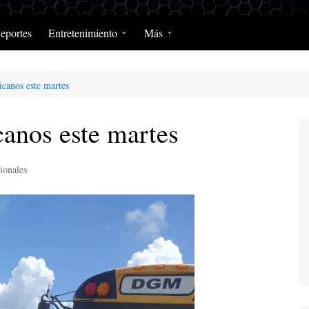
eportes
Entretenimiento
Más
Programación Diaria
Opinión
canos este martes
MerengClásicos
Podcast y Programas de
Salud y Enfermedad
anos este martes
ionales