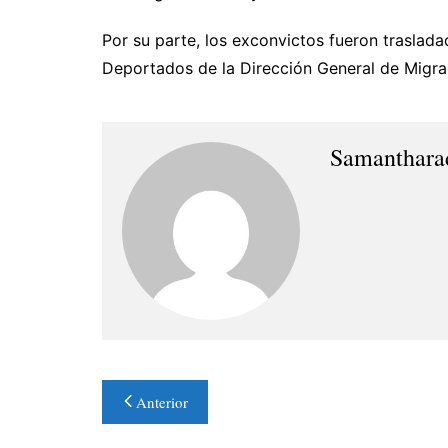
Por su parte, los exconvictos fueron traslad
Deportados de la Dirección General de Migrac
Samanthara
Navegación
Anterior
de