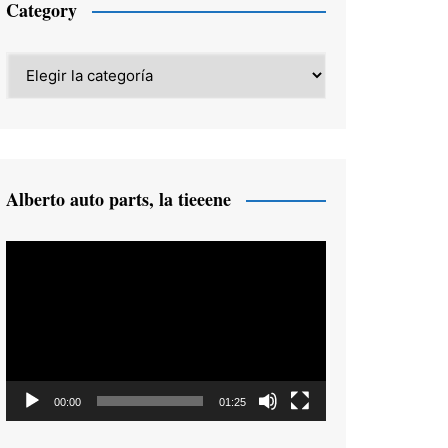
Category
Category
Alberto auto parts, la tieeene
Reproductor
de
vídeo
00:00
01:25