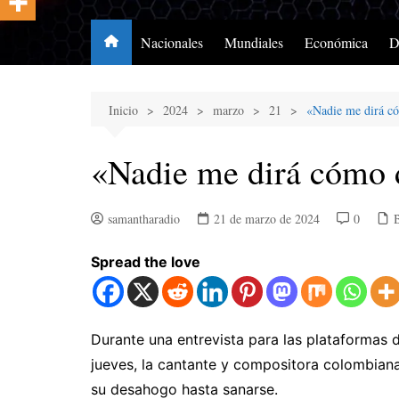
Nacionales
Mundiales
Económica
D
Inicio
2024
marzo
21
«Nadie me dirá c
«Nadie me dirá cómo 
samantharadio
21 de marzo de 2024
0
Spread the love
​Durante una entrevista para las plataformas
jueves, la cantante y compositora colombiana
su desahogo hasta sanarse.