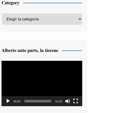
Category
Category
Alberto auto parts, la tieeene
Reproductor
de
vídeo
00:00
01:25