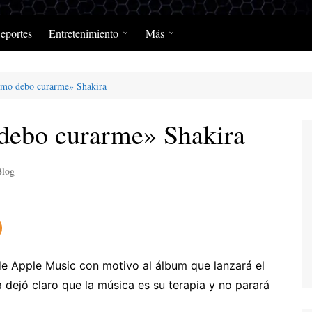
eportes
Entretenimiento
Más
Programación Diaria
Opinión
ómo debo curarme» Shakira
MerengClásicos
Podcast y Programas de
Salud y Enfermedad
debo curarme» Shakira
Blog
 de Apple Music con motivo al álbum que lanzará el
 dejó claro que la música es su terapia y no parará