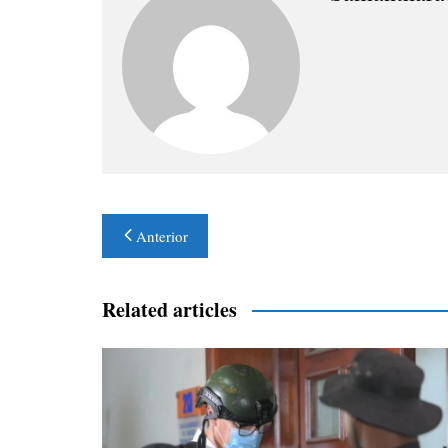
Navegación
Anterior
de
entradas
Related articles