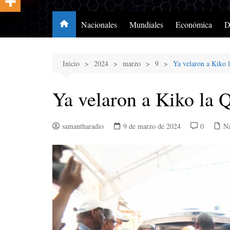
Nacionales
Mundiales
Económica
D
Inicio
2024
marzo
9
Ya velaron a Kiko
Ya velaron a Kiko la
samantharadio
9 de marzo de 2024
0
Na