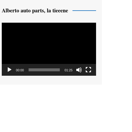
Alberto auto parts, la tieeene
Reproductor
de
vídeo
00:00
01:25