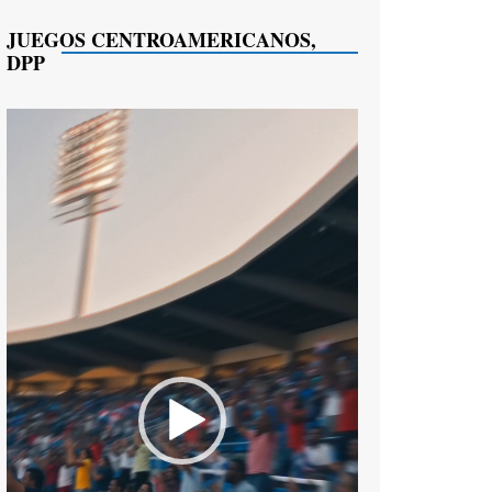
JUEGOS CENTROAMERICANOS,
DPP
Reproductor
de
vídeo