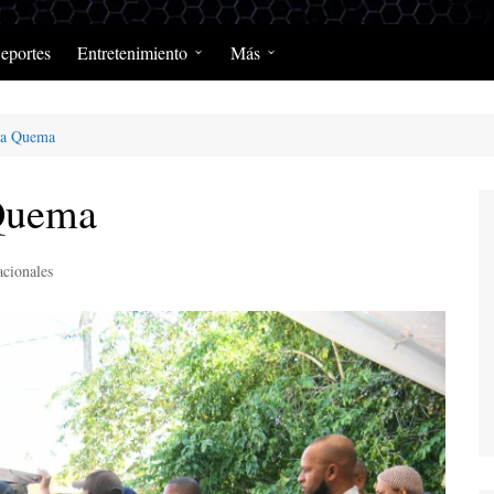
eportes
Entretenimiento
Más
Programación Diaria
Opinión
 la Quema
MerengClásicos
Podcast y Programas de
Salud y Enfermedad
 Quema
cionales