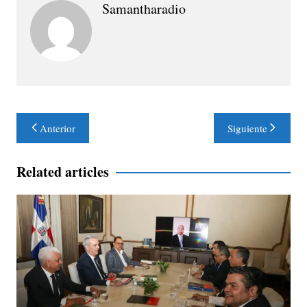
Samantharadio
Navegación
Anterior
Siguiente
de
entradas
Related articles