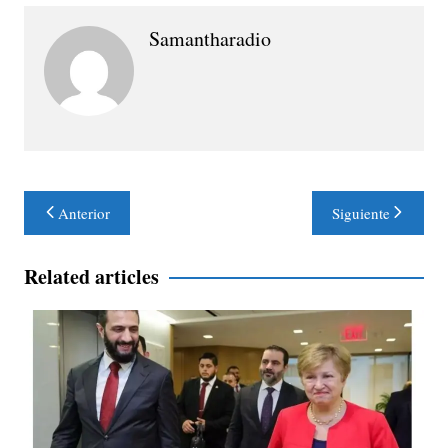
Samantharadio
Navegación
Anterior
Siguiente
de
entradas
Related articles