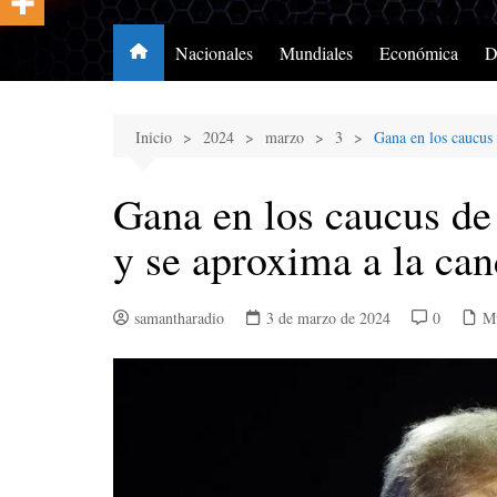
Nacionales
Mundiales
Económica
D
Inicio
2024
marzo
3
Gana en los caucus 
Gana en los caucus de
y se aproxima a la can
samantharadio
3 de marzo de 2024
0
Mu