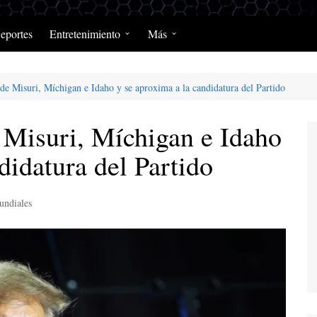
eportes
Entretenimiento
Más
Programación Diaria
Opinión
de Misuri, Míchigan e Idaho y se aproxima a la candidatura del Partido
MerengClásicos
Podcast y Programas de
Salud y Enfermedad
 Misuri, Míchigan e Idaho
didatura del Partido
ndiales