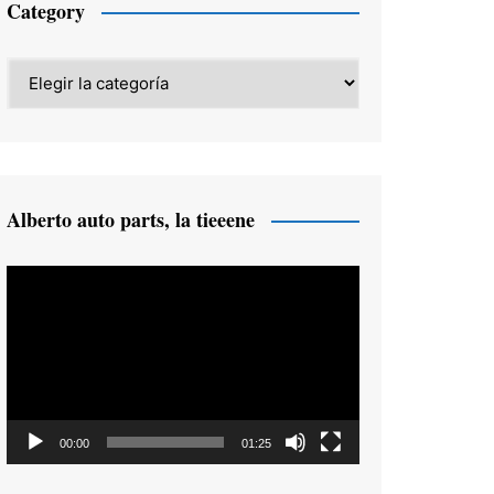
Category
Category
Alberto auto parts, la tieeene
Reproductor
de
vídeo
00:00
01:25