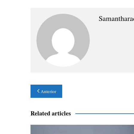
Samanthara
Navegación
Anterior
de
entradas
Related articles