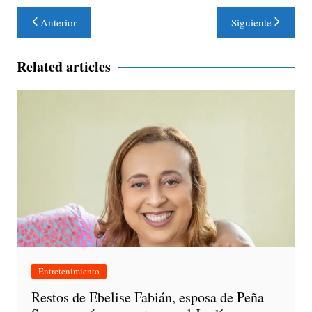
Navegación
Anterior
Siguiente
de
entradas
Related articles
Entretenimiento
Restos de Ebelise Fabián, esposa de Peña