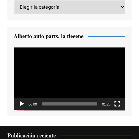
Category
Alberto auto parts, la tieeene
Reproductor
de
vídeo
00:00
01:25
Publicación reciente