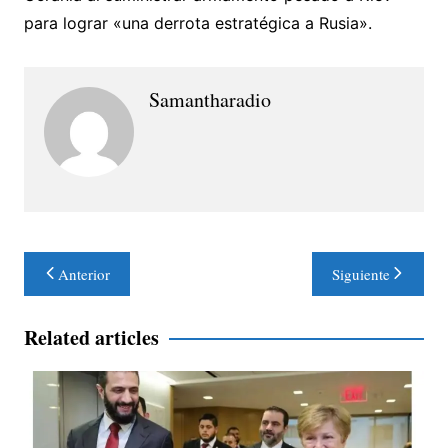
para lograr «una derrota estratégica a Rusia».
Samantharadio
Navegación
Anterior
Siguiente
de
entradas
Related articles